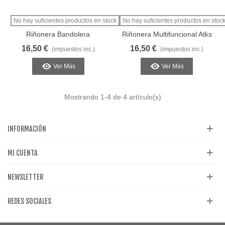
No hay suficientes productos en stock
No hay suficientes productos en stoc
Riñonera Bandolera
Riñonera Multifuncional Atks
Multiusos Tan
16,50 €
16,50 €
(impuestos inc.)
(impuestos inc.)
Ver Más
Ver Más
Mostrando
1
-4 de 4 artículo(s)
INFORMACIÓN
MI CUENTA
NEWSLETTER
REDES SOCIALES