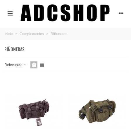
Inicio
>
Complementos
>
Riñoneras
RIÑONERAS
Relevancia